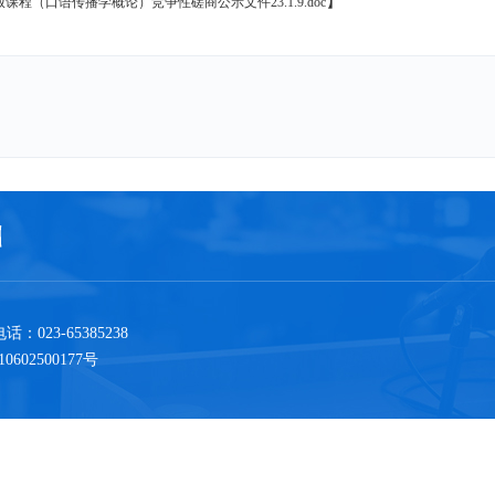
】
在线开放课程（口语传播学概论）竞争性磋商公示文件23.1.9.doc
23-65385238
602500177号