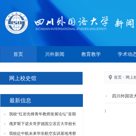
首页
川外新闻
教育教学
学术动
首页
网上
网上校史馆
>
四川外国语
最新信息
1
我校“红岩先锋青年教师发展论坛”首期
正式开讲
俄罗斯下诺夫哥罗德国立语言大学校长
一行访问我校
我校赴中航未来华东航空实训基地考察