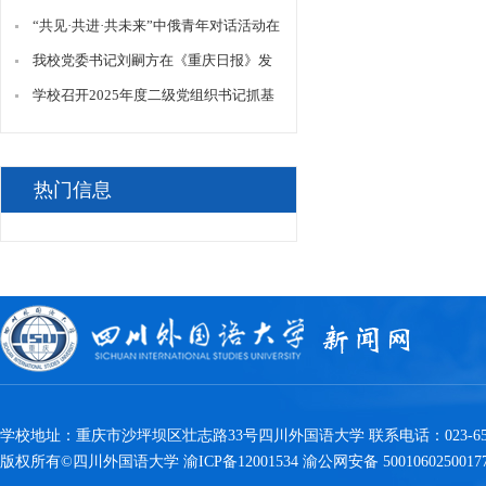
调研
“共见·共进·共未来”中俄青年对话活动在
我校举行
我校党委书记刘嗣方在《重庆日报》发
表理论文章《重庆推动超大城市现代化
学校召开2025年度二级党组织书记抓基
治理的成功密码及迭代跃升》
层党建工作述职评议考核会
热门信息
学校地址：重庆市沙坪坝区壮志路33号四川外国语大学 联系电话：023-6538
版权所有©四川外国语大学 渝ICP备12001534 渝公网安备 5001060250017