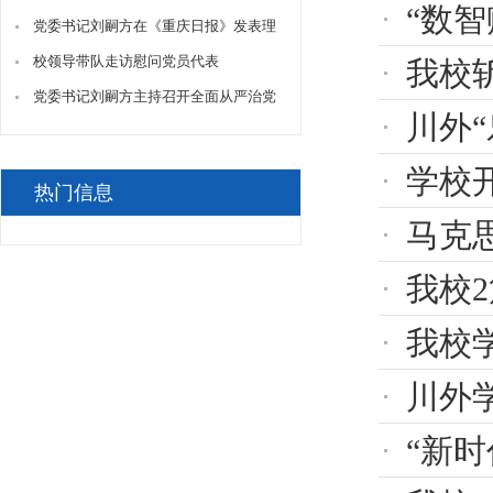
“数智
之路
脑机接口镜湖论坛在我校成功举办
党委书记刘嗣方在《重庆日报》发表理
论文章《重庆推动超大城市现代化治理
校领导带队走访慰问党员代表
我校
的世界意义》
党委书记刘嗣方主持召开全面从严治党
川外“
专题调研会
学校
热门信息
马克思
我校
我校学
川外
“新