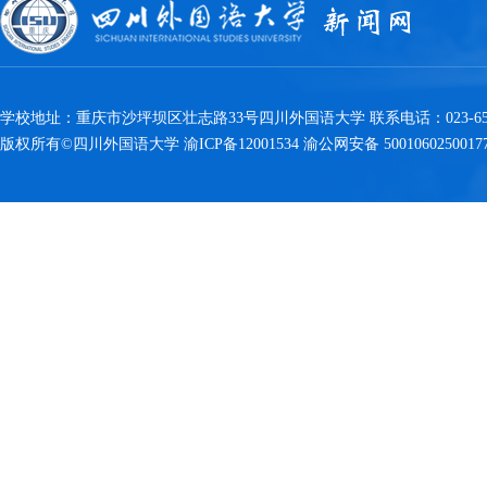
学校地址：重庆市沙坪坝区壮志路33号四川外国语大学 联系电话：023-6538
版权所有©四川外国语大学 渝ICP备12001534 渝公网安备 5001060250017