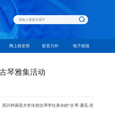
网上校史馆
影音川外
电子校报
办古琴雅集活动
、四川外国语大学泠韵古琴学社承办的“古琴·遇见·宫