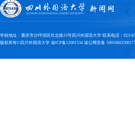
学校地址：重庆市沙坪坝区壮志路33号四川外国语大学 联系电话：023-6538
版权所有©四川外国语大学 渝ICP备12001534 渝公网安备 5001060250017