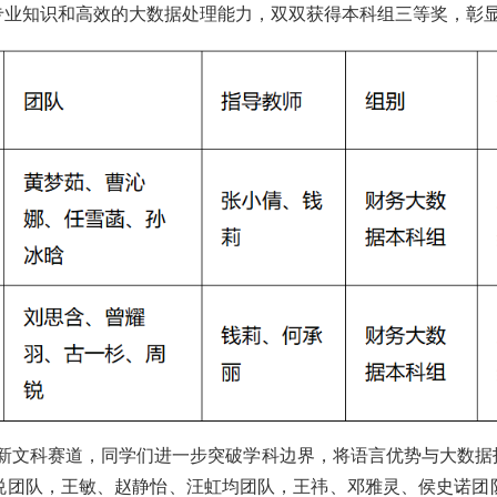
专业知识和高效的大数据处理能力，双双获得本科组三等奖，彰
赛新文科赛道，同学们进一步突破学科边界，将语言优势与大数
悦团队，王敏、赵静怡、汪虹均团队，王祎、邓雅灵、侯史诺团