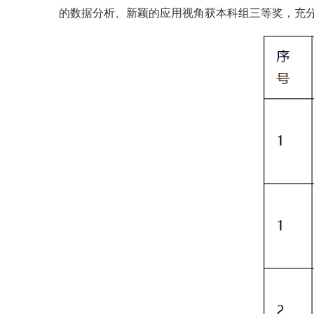
的数据分析、新颖的应用视角获本科组三等奖，充