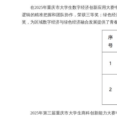
在2025年重庆市大学生数字经济创新应用大
逻辑的精准把握和团队协作，荣获三等奖；绿色经
奖，为区域数字经济与绿色经济融合发展提供了青
2025年第三届重庆市大学生商科创新能力