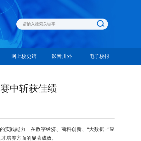
网上校史馆
影音川外
电子校报
竞赛中斩获佳绩
的实践能力，在数字经济、商科创新、“大数据+”应
人才培养方面的显著成效。