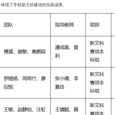
分体现了学校新文科建设的实践成果。