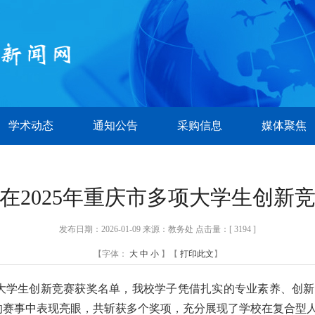
学术动态
通知公告
采购信息
媒体聚焦
在2025年重庆市多项大学生创新
发布日期：2026-01-09 来源：教务处 点击量：[
3194 ]
【字体：
大
中
小
】【
打印此文
】
级大学生创新竞赛获奖名单，我校学子凭借扎实的专业素养、创新
的赛事中表现亮眼，共斩获多个奖项，充分展现了学校在复合型