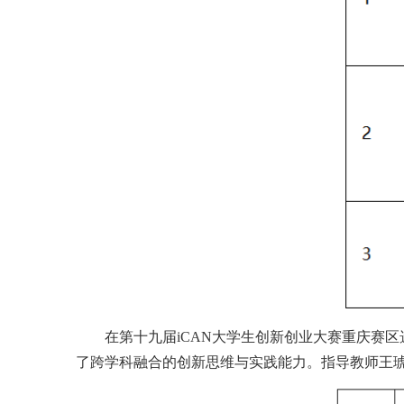
在第十九届iCAN大学生创新创业大赛重庆赛
了跨学科融合的创新思维与实践能力。指导教师王琥