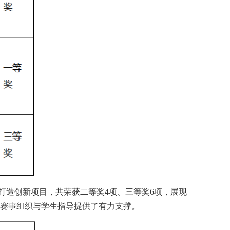
打造创新项目，共荣获二等奖4项、三等奖6项，展现
为赛事组织与学生指导提供了有力支撑。