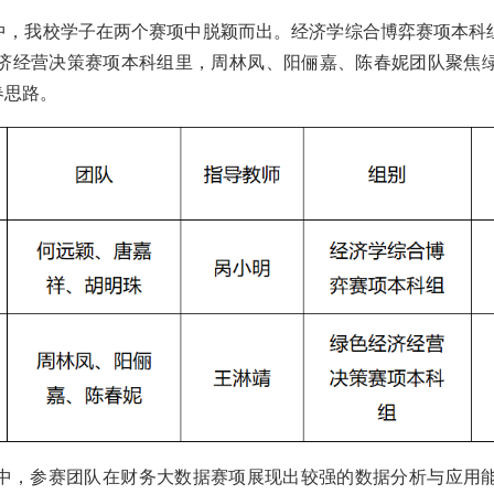
赛中，我校学子在两个赛项中脱颖而出。经济学综合博弈赛项本
济经营决策赛项本科组里，周林凤、阳俪嘉、陈春妮团队聚焦
春思路。
大赛中，参赛团队在财务大数据赛项展现出较强的数据分析与应用