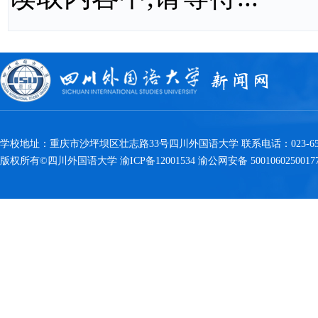
学校地址：重庆市沙坪坝区壮志路33号四川外国语大学 联系电话：023-6538
版权所有©四川外国语大学 渝ICP备12001534 渝公网安备 5001060250017