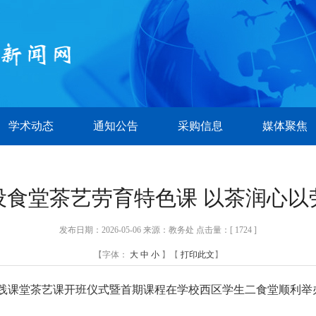
学术动态
通知公告
采购信息
媒体聚焦
设食堂茶艺劳育特色课 以茶润心以
发布日期：2026-05-06 来源：教务处 点击量：[
1724 ]
【字体：
大
中
小
】【
打印此文
】
动实践课堂茶艺课开班仪式暨首期课程在学校西区学生二食堂顺利
。