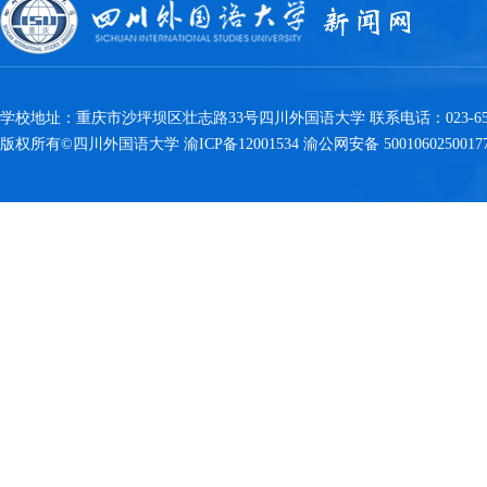
学校地址：重庆市沙坪坝区壮志路33号四川外国语大学 联系电话：023-6538
版权所有©四川外国语大学 渝ICP备12001534 渝公网安备 5001060250017