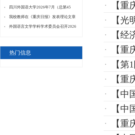
【重庆晨报
径》
期）门面招租拟成交结果公告
四川外国语大学2026年7月（总第45
期）门面招租拟成交结果公告
我校教师在《重庆日报》发表理论文章
【光明日报
《数智赋能提升“重庆造”的国际传播
外国语言文学学科学术委员会召开2026
【经济日
力》
年第二次会议
【重庆教育
热门信息
【第1眼
【重
【中国
【中国
【重庆