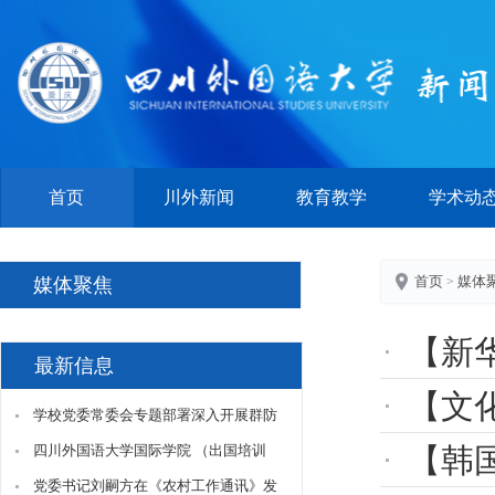
首页
川外新闻
教育教学
学术动
首页
媒体
媒体聚焦
>
【新
最新信息
【文
学校党委常委会专题部署深入开展群防
群治提高基层除险固安实战能力百日攻
四川外国语大学国际学院 （出国培训
【韩国中
坚行动工作
部）合作伙伴招募公告
党委书记刘嗣方在《农村工作通讯》发