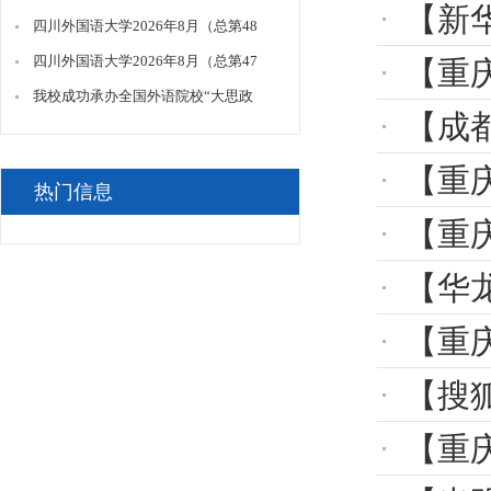
【新
表理论文章《推动乡村振兴国际合作的
四川外国语大学2026年8月（总第48
重要意义与实践路径》
期）门面项目招租公告(文创店)
四川外国语大学2026年8月（总第47
【重庆
期）门面招租公告
我校成功承办全国外语院校“大思政
【成都
课”建设联盟2026年年会
【重
热门信息
【重庆
【华龙
【重
【搜
【重