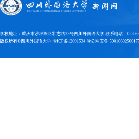
学校地址：重庆市沙坪坝区壮志路33号四川外国语大学 联系电话：023-6538
版权所有©四川外国语大学 渝ICP备12001534 渝公网安备 5001060250017