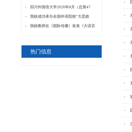
重要意义与实践路径》
期）门面项目招租公告(文创店)
四川外国语大学2026年8月（总第47
期）门面招租公告
我校成功承办全国外语院校“大思政
课”建设联盟2026年年会
我校教师在《国际传播》发表《大语言
模型赋能下国际传播效果评价创新路
径》
热门信息