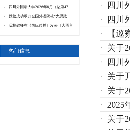
四川
重要意义与实践路径》
期）门面项目招租公告(文创店)
四川外国语大学2026年8月（总第47
期）门面招租公告
我校成功承办全国外语院校“大思政
四川外
课”建设联盟2026年年会
我校教师在《国际传播》发表《大语言
【巡
模型赋能下国际传播效果评价创新路
径》
关于20
热门信息
四川外
关于
关于2
20
关于