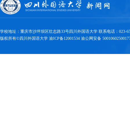
学校地址：重庆市沙坪坝区壮志路33号四川外国语大学 联系电话：023-6538
版权所有©四川外国语大学 渝ICP备12001534 渝公网安备 5001060250017