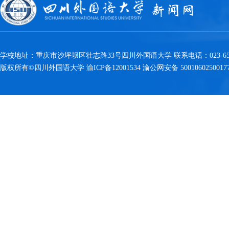
学校地址：重庆市沙坪坝区壮志路33号四川外国语大学 联系电话：023-6538
版权所有©四川外国语大学 渝ICP备12001534 渝公网安备 5001060250017