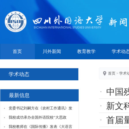
首页
川外新闻
教育教学
学术动
首页
学术
学术动态
>
中国残疾人康
最新信息
新文科 新范式
党委书记刘嗣方在《农村工作通讯》发
表理论文章《推动乡村振兴国际合作的
我校成功承办全国外语院校“大思政
首届
重要意义与实践路径》
课”建设联盟2026年年会
我校教师在《国际传播》发表《大语言