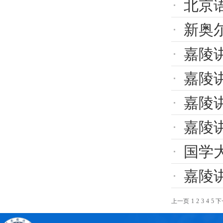
北京
新奥尔良大
嘉陵讲坛（
嘉陵讲坛
嘉陵讲
嘉陵讲坛
国学
嘉陵
上一页
1
2
3
4
5
下