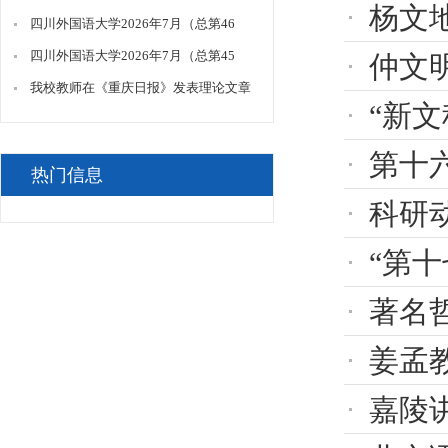
杨文
模型赋能下国际传播效果评价创新路
四川外国语大学2026年7月（总第46
径》
期）门面招租拟成交结果公告
四川外国语大学2026年7月（总第45
仲文明
期）门面招租拟成交结果公告
我校教师在《重庆日报》发表理论文章
“新文科·新
《数智赋能提升“重庆造”的国际传播
力》
第十
热门信息
科研动态
“第十七
著名
姜孟教授应
嘉陵讲坛